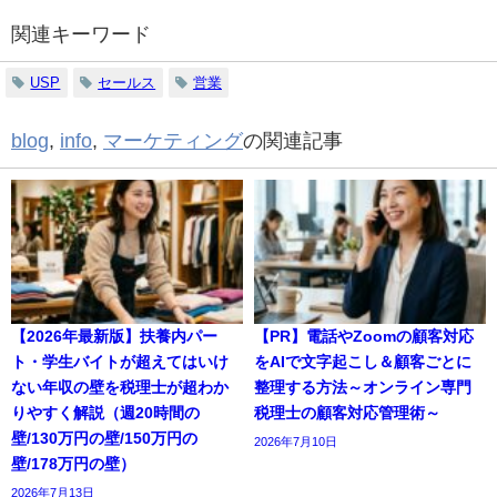
関連キーワード
USP
セールス
営業
blog
,
info
,
マーケティング
の関連記事
【2026年最新版】扶養内パー
【PR】電話やZoomの顧客対応
ト・学生バイトが超えてはいけ
をAIで文字起こし＆顧客ごとに
ない年収の壁を税理士が超わか
整理する方法～オンライン専門
りやすく解説（週20時間の
税理士の顧客対応管理術～
壁/130万円の壁/150万円の
2026年7月10日
壁/178万円の壁）
2026年7月13日