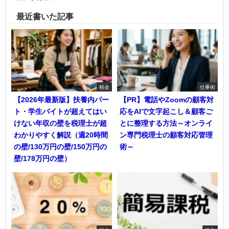
最近書いた記事
税金
仕事術
【2026年最新版】扶養内パー
【PR】電話やZoomの顧客対
ト・学生バイトが超えてはい
応をAIで文字起こし＆顧客ご
けない年収の壁を税理士が超
とに整理する方法～オンライ
わかりやすく解説（週20時間
ン専門税理士の顧客対応管理
の壁/130万円の壁/150万円の
術～
壁/178万円の壁）