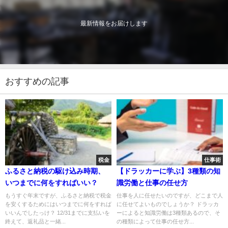
最新情報をお届けします
おすすめの記事
税金
仕事術
ふるさと納税の駆け込み時期、
【ドラッカーに学ぶ】3種類の知
いつまでに何をすればいい？
識労働と仕事の任せ方
もうすぐ年末ですが、ふるさと納税で税金
仕事を人に任せたいのですが、どこまで人
を安くするためにはいつまでに何をすれば
に任せてよいものでしょうか？ ドラッカ
いいんでしたっけ？ 12/31までに支払いを
ーによると知識労働は3種類あるので、そ
終えて、返礼品と一緒...
の種類によって仕事の任せ方...