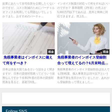
フィス5社を徹底比較！
対応まとめ
起業にあたって自宅住所を公開したくない
インボイス制度の対応って何をすればいい
のですが、コスト削減のためにバーチャル
のですか？ 基準期間（2年前）の売上が
オフィスを利用しても問題ないでしょう
5,000万円以下であれば、意外と簡単に対
か？また、おすすめのバーチャ...
応できますよ。売上5,...
税金
税金
免税事業者はインボイスに備え
免税事業者のインボイス登録割
て何をすべき？
合って増えてるの？6月末時点最
新情報
日本は借金大国であるという話をよく聞き
免税事業者のインボイス登録割合は法人で
ますが、日本の貸借対照表ってどういう状
も2割程度、個人事業主は15％以下という
態なんですか？令和2年度の日本の貸借対
数値予測を先日されていましたが、あれか
照表を見ると、資産720兆...
ら登録割合って増えました...
Follow SNS