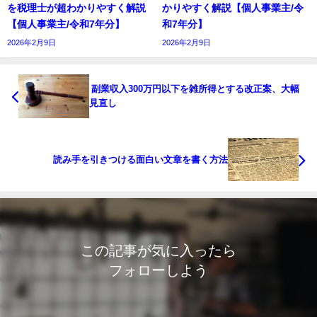
を税理士が超わかりやすく解説
かりやすく解説【個人事業主/令
【個人事業主/令和7年分】
和7年分】
2026年2月9日
2026年2月9日
副業収入300万円以下を雑所得とする改正案、大幅
見直し
読み手を引きつける面白い文章を書く方法
この記事が気に入ったら
フォローしよう