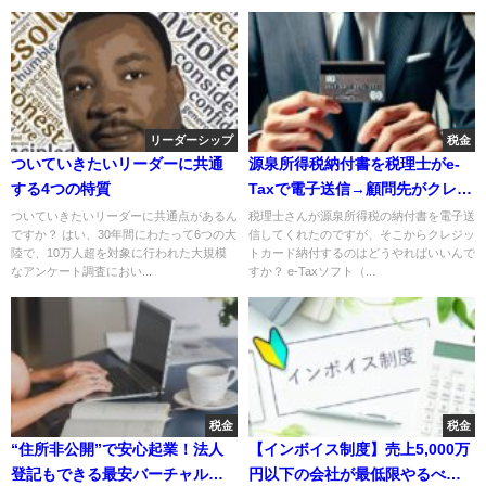
リーダーシップ
税金
ついていきたいリーダーに共通
源泉所得税納付書を税理士がe-
する4つの特質
Taxで電子送信→顧問先がクレジ
ットカード納付する方法【操作
ついていきたいリーダーに共通点があるん
税理士さんが源泉所得税の納付書を電子送
ですか？ はい、30年間にわたって6つの大
信してくれたのですが、そこからクレジッ
画面付き】
陸で、10万人超を対象に行われた大規模
トカード納付するのはどうやればいいんで
なアンケート調査におい...
すか？ e-Taxソフト（...
税金
税金
“住所非公開”で安心起業！法人
【インボイス制度】売上5,000万
登記もできる最安バーチャルオ
円以下の会社が最低限やるべき