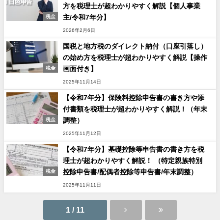
方を税理士が超わかりやすく解説【個人事業
主/令和7年分】
税金
2026年2月6日
国税と地方税のダイレクト納付（口座引落し）
の始め方を税理士が超わかりやすく解説【操作
画面付き】
税金
2025年11月14日
【令和7年分】保険料控除申告書の書き方や添
付書類を税理士が超わかりやすく解説！（年末
調整）
税金
2025年11月12日
【令和7年分】基礎控除等申告書の書き方を税
理士が超わかりやすく解説！ （特定親族特別
控除申告書/配偶者控除等申告書/年末調整）
税金
2025年11月11日
1 / 11