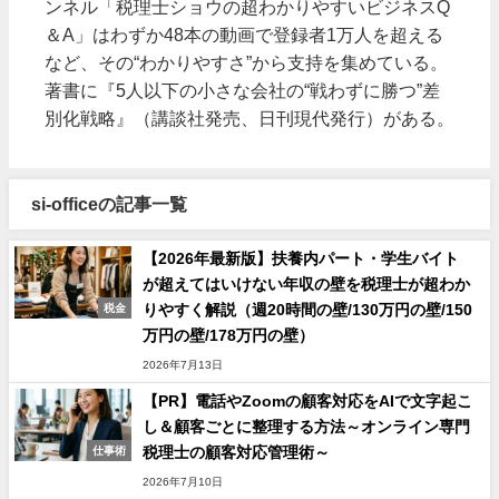
ンネル「税理士ショウの超わかりやすいビジネスQ
＆A」はわずか48本の動画で登録者1万人を超える
など、その“わかりやすさ”から支持を集めている。
著書に『5人以下の小さな会社の“戦わずに勝つ”差
別化戦略』（講談社発売、日刊現代発行）がある。
si-officeの記事一覧
【2026年最新版】扶養内パート・学生バイト
が超えてはいけない年収の壁を税理士が超わか
りやすく解説（週20時間の壁/130万円の壁/150
税金
万円の壁/178万円の壁）
2026年7月13日
【PR】電話やZoomの顧客対応をAIで文字起こ
し＆顧客ごとに整理する方法～オンライン専門
税理士の顧客対応管理術～
仕事術
2026年7月10日