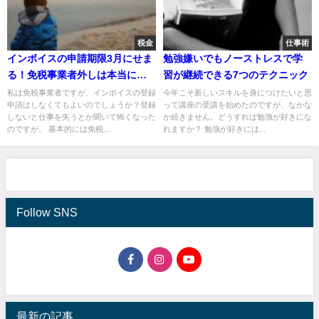
税金
仕事術
インボイスの申請期限3月にせま
勉強嫌いでもノーストレスで学
る！免税事業者外しは本当に行
習が継続できる7つのテクニック
われるのか？
私は免税事業者ですが、インボイスの登録
今年こそ新しいスキルを身につけたいと思
申請はしなくてもよいのでしょうか？登録
って講座の受講を始めたのですが、なかな
しないと仕事を失うとか聞いて怖くなった
か続きません。どうすれば勉強が好きにな
のですが。 基本的には免税...
れますか？ 勉強が好きには...
Follow SNS
最新の記事