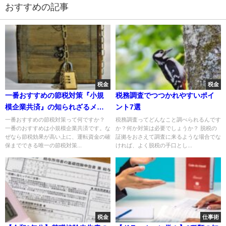
おすすめの記事
税金
税金
一番おすすめの節税対策『小規
税務調査でつつかれやすいポイ
模企業共済』の知られざるメリ
ント7選
ット
一番おすすめの節税対策って何ですか？
税務調査ってどんなこと調べられるんです
一番のおすすめは小規模企業共済です。な
か？何か対策は必要でしょうか？ 脱税の
ぜなら節税効果が高い上に、運転資金の確
証拠をおさえて調査に来るような場合でな
保までできる唯一の節税対策...
ければ、よく脱税の手口とし...
税金
仕事術