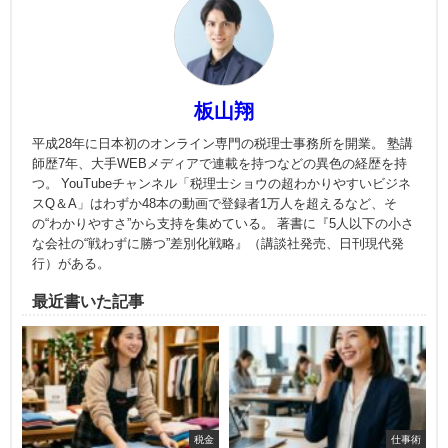
板山翔
平成28年に日本初のオンライン専門の税理士事務所を開業。 塾講
師歴7年、大手WEBメディアで連載を持つなどの異色の経歴を持
つ。 YouTubeチャンネル「税理士ショウの超わかりやすいビジネ
スQ＆A」はわずか48本の動画で登録者1万人を超えるなど、そ
の“わかりやすさ”から支持を集めている。 著書に『5人以下の小さ
な会社の“戦わずに勝つ”差別化戦略』（講談社発売、日刊現代発
行）がある。
最近書いた記事
税金
仕事術