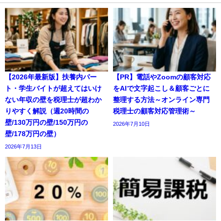
【2026年最新版】扶養内パー
【PR】電話やZoomの顧客対応
ト・学生バイトが超えてはいけ
をAIで文字起こし＆顧客ごとに
ない年収の壁を税理士が超わか
整理する方法～オンライン専門
りやすく解説（週20時間の
税理士の顧客対応管理術～
壁/130万円の壁/150万円の
2026年7月10日
壁/178万円の壁）
2026年7月13日