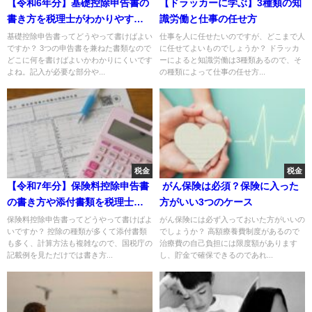
【令和6年分】基礎控除申告書の
【ドラッカーに学ぶ】3種類の知
書き方を税理士がわかりやすく
識労働と仕事の任せ方
解説！
基礎控除申告書ってどうやって書けばよい
仕事を人に任せたいのですが、どこまで人
ですか？ 3つの申告書を兼ねた書類なので
に任せてよいものでしょうか？ ドラッカ
どこに何を書けばよいかわかりにくいです
ーによると知識労働は3種類あるので、そ
よね。記入が必要な部分や...
の種類によって仕事の任せ方...
税金
税金
【令和7年分】保険料控除申告書
がん保険は必須？保険に入った
の書き方や添付書類を税理士が
方がいい3つのケース
超わかりやすく解説！（年末調
保険料控除申告書ってどうやって書けばよ
がん保険には必ず入っておいた方がいいの
いですか？ 控除の種類が多くて添付書類
でしょうか？ 高額療養費制度があるので
整）
も多く、計算方法も複雑なので、国税庁の
治療費の自己負担には限度額があります
記載例を見ただけでは書き方...
し、貯金で確保できるのであれ...