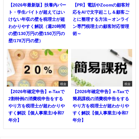
【2026年最新版】扶養内パー
【PR】電話やZoomの顧客対
ト・学生バイトが超えてはい
応をAIで文字起こし＆顧客ご
けない年収の壁を税理士が超
とに整理する方法～オンライ
わかりやすく解説（週20時間
ン専門税理士の顧客対応管理
の壁/130万円の壁/150万円の
術～
壁/178万円の壁）
税金
税金
【2026年確定申告】e-Taxで
【2026年確定申告】e-Taxで
2割特例の消費税申告をする
簡易課税の消費税申告をする
やり方を税理士が超わかりや
やり方を税理士が超わかりや
すく解説【個人事業主/令和7
すく解説【個人事業主/令和7
年分】
年分】