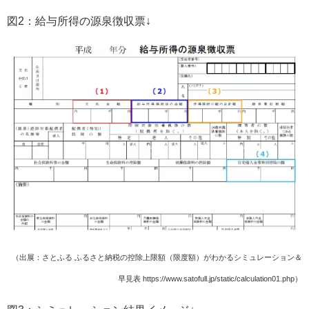
図2：給与所得の源泉徴収票↓
（出展：さとふる ふるさと納税の控除上限額（限度額）がわかるシミュレーション＆
早見表 https://www.satofull.jp/static/calculation01.php）