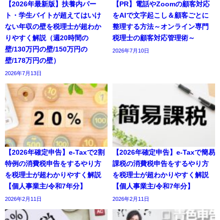
【2026年最新版】扶養内パー
【PR】電話やZoomの顧客対応
ト・学生バイトが超えてはいけ
をAIで文字起こし＆顧客ごとに
ない年収の壁を税理士が超わか
整理する方法～オンライン専門
りやすく解説（週20時間の
税理士の顧客対応管理術～
壁/130万円の壁/150万円の
2026年7月10日
壁/178万円の壁）
2026年7月13日
【2026年確定申告】e-Taxで2割
【2026年確定申告】e-Taxで簡易
特例の消費税申告をするやり方
課税の消費税申告をするやり方
を税理士が超わかりやすく解説
を税理士が超わかりやすく解説
【個人事業主/令和7年分】
【個人事業主/令和7年分】
2026年2月11日
2026年2月11日