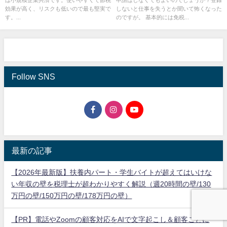
効果が高く、リスクも低いので最も堅実で
しないと仕事を失うとか聞いて怖くなった
す。...
のですが。 基本的には免税...
Follow SNS
最新の記事
【2026年最新版】扶養内パート・学生バイトが超えてはいけな
い年収の壁を税理士が超わかりやすく解説（週20時間の壁/130
万円の壁/150万円の壁/178万円の壁）
【PR】電話やZoomの顧客対応をAIで文字起こし＆顧客ごとに