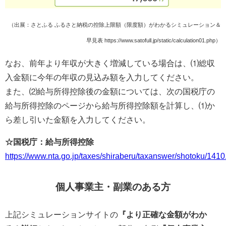
（出展：さとふる ふるさと納税の控除上限額（限度額）がわかるシミュレーション＆
早見表 https://www.satofull.jp/static/calculation01.php）
なお、前年より年収が大きく増減している場合は、⑴総収
入金額に今年の年収の見込み額を入力してください。
また、⑵給与所得控除後の金額については、次の国税庁の
給与所得控除のページから給与所得控除額を計算し、⑴か
ら差し引いた金額を入力してください。
☆国税庁：給与所得控除
https://www.nta.go.jp/taxes/shiraberu/taxanswer/shotoku/1410
個人事業主・副業のある方
上記シミュレーションサイトの
『より正確な金額がわか