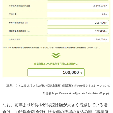
（出展：さとふる ふるさと納税の控除上限額（限度額）がわかるシミュレーション＆
早見表
https://www.satofull.jp/static/calculation01.php）
なお、前年より所得や所得控除額が大きく増減している場
合は、⑴所得金額 合計には今年の所得の見込み額（事業所