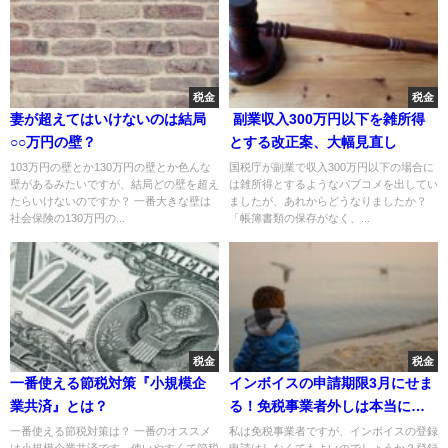
税金
税金
妻が超えてはいけないのは結局
副業収入300万円以下を雑所得
○○万円の壁？
とする改正案、大幅見直し
103万円の壁とか130万円の壁とか色んな
国税庁が副業で収入300万円以下の場合に
壁があるみたいですが、結局どの壁を超え
は雑所得とするようなパブコメを出してい
たらいけないのですか？ 一番大きな壁は
ましたが、あれからどうなりましたか？
社会保険の130万円の...
「帳簿書類の保存がなく、...
税金
税金
一番使える節税対策『小規模企
インボイスの申請期限3月にせま
業共済』とは？
る！免税事業者外しは本当に行
われるのか？
一番使える節税対策は？ 一番のオススメ
私は免税事業者ですが、インボイスの登録
は小規模企業共済です。使いやすくて節税
申請はしなくてもよいのでしょうか？登録