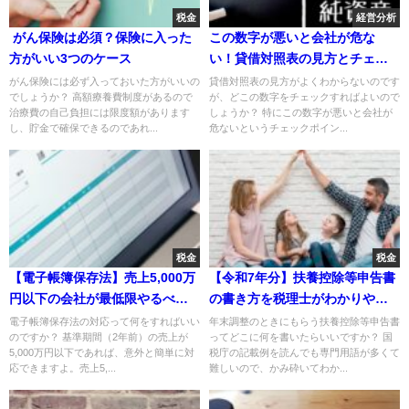
税金
経営分析
がん保険は必須？保険に入った
この数字が悪いと会社が危な
方がいい3つのケース
い！貸借対照表の見方とチェッ
クポイント7選を税理士がわかり
がん保険には必ず入っておいた方がいいの
貸借対照表の見方がよくわからないのです
でしょうか？ 高額療養費制度があるので
が、どこの数字をチェックすればよいので
やすく解説
治療費の自己負担には限度額があります
しょうか？ 特にこの数字が悪いと会社が
し、貯金で確保できるのであれ...
危ないというチェックポイン...
税金
税金
【電子帳簿保存法】売上5,000万
【令和7年分】扶養控除等申告書
円以下の会社が最低限やるべき
の書き方を税理士がわかりやす
対応まとめ
く解説！
電子帳簿保存法の対応って何をすればいい
年末調整のときにもらう扶養控除等申告書
のですか？ 基準期間（2年前）の売上が
ってどこに何を書いたらいいですか？ 国
5,000万円以下であれば、意外と簡単に対
税庁の記載例を読んでも専門用語が多くて
応できますよ。売上5,...
難しいので、かみ砕いてわか...