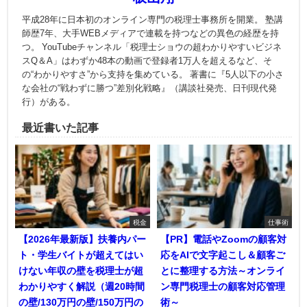
平成28年に日本初のオンライン専門の税理士事務所を開業。 塾講
師歴7年、大手WEBメディアで連載を持つなどの異色の経歴を持
つ。 YouTubeチャンネル「税理士ショウの超わかりやすいビジネ
スQ＆A」はわずか48本の動画で登録者1万人を超えるなど、そ
の“わかりやすさ”から支持を集めている。 著書に『5人以下の小さ
な会社の“戦わずに勝つ”差別化戦略』（講談社発売、日刊現代発
行）がある。
最近書いた記事
税金
仕事術
【2026年最新版】扶養内パー
【PR】電話やZoomの顧客対
ト・学生バイトが超えてはい
応をAIで文字起こし＆顧客ご
けない年収の壁を税理士が超
とに整理する方法～オンライ
わかりやすく解説（週20時間
ン専門税理士の顧客対応管理
の壁/130万円の壁/150万円の
術～