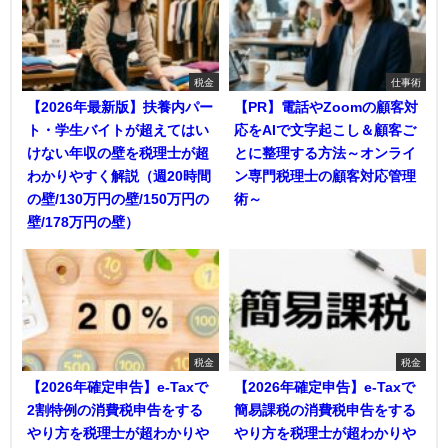
税金
仕事術
【2026年最新版】扶養内パー
【PR】電話やZoomの顧客対
ト・学生バイトが超えてはい
応をAIで文字起こし＆顧客ご
けない年収の壁を税理士が超
とに整理する方法～オンライ
わかりやすく解説（週20時間
ン専門税理士の顧客対応管理
の壁/130万円の壁/150万円の
術～
壁/178万円の壁）
税金
税金
【2026年確定申告】e-Taxで
【2026年確定申告】e-Taxで
2割特例の消費税申告をする
簡易課税の消費税申告をする
やり方を税理士が超わかりや
やり方を税理士が超わかりや