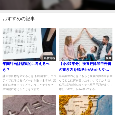
おすすめの記事
経営分析
税金
年間計画は悲観的に考えるべ
【令和7年分】扶養控除等申告書
き？
の書き方を税理士がわかりやす
く解説！
計画や目標を立てるときは楽観的に、ポジ
年末調整のときにもらう扶養控除等申告書
ティブに考えるイメージがありますが、悲
ってどこに何を書いたらいいですか？ 国
観的に考えろってどういうことですか？
税庁の記載例を読んでも専門用語が多くて
楽観的に考えることも大切で...
難しいので、かみ砕いてわか...