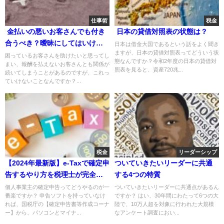
仕事術
税金
金払いの悪いお客さんでも付き
日本の貸借対照表の状態は？
合うべき？曖昧にしてはいけな
日本は借金大国であるという話をよく聞き
ますが、日本の貸借対照表ってどういう状
いビジネスとプライベートの区
困っているお客さんを助けたいと思ってし
態なんですか？令和2年度の日本の貸借対
まい、報酬を払えないお客さんとも関係が
別
照表を見ると、資産720兆...
続いてしまうことがあるのですが、これっ
ていけないことなんですか？...
税金
リーダーシップ
【2024年最新版】e-Taxで確定申
ついていきたいリーダーに共通
告するやり方を税理士が完全解
する4つの特質
説（個人事業主・青色申告）
個人事業主の確定申告ってどうやるのが一
ついていきたいリーダーに共通点があるん
番楽ですか？ 申告ソフトを持っていなけ
ですか？ はい、30年間にわたって6つの大
れば、国税庁の【確定申告書等作成コーナ
陸で、10万人超を対象に行われた大規模
ー】から、パソコンとマイナ...
なアンケート調査におい...