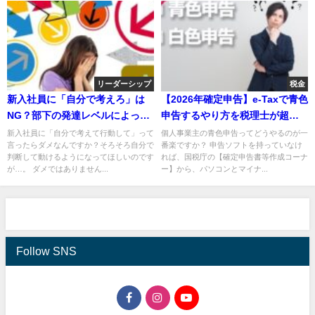
リーダーシップ
税金
新入社員に「自分で考えろ」は
【2026年確定申告】e-Taxで青色
NG？部下の発達レベルによって
申告するやり方を税理士が超わ
対応を変える状況対応型リーダ
かりやすく解説【個人事業主/令
新入社員に「自分で考えて行動して」って
個人事業主の青色申告ってどうやるのが一
言ったらダメなんですか？そろそろ自分で
番楽ですか？ 申告ソフトを持っていなけ
ーシップとは？
和7年分】
判断して動けるようになってほしいのです
れば、国税庁の【確定申告書等作成コーナ
が…。 ダメではありません...
ー】から、パソコンとマイナ...
Follow SNS