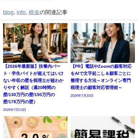
blog
,
info
,
税金
の関連記事
【2026年最新版】扶養内パー
【PR】電話やZoomの顧客対応
ト・学生バイトが超えてはいけ
をAIで文字起こし＆顧客ごとに
ない年収の壁を税理士が超わか
整理する方法～オンライン専門
りやすく解説（週20時間の
税理士の顧客対応管理術～
壁/130万円の壁/150万円の
2026年7月10日
壁/178万円の壁）
2026年7月13日