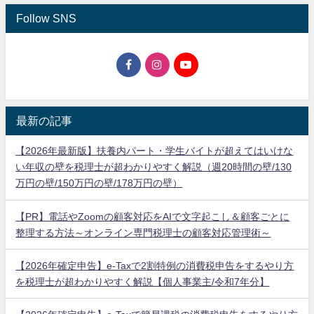
Follow SNS
最新の記事
【2026年最新版】扶養内パート・学生バイトが超えてはいけな
い年収の壁を税理士が超わかりやすく解説（週20時間の壁/130
万円の壁/150万円の壁/178万円の壁）
【PR】電話やZoomの顧客対応をAIで文字起こし＆顧客ごとに
整理する方法～オンライン専門税理士の顧客対応管理術～
【2026年確定申告】e-Taxで2割特例の消費税申告をするやり方
を税理士が超わかりやすく解説【個人事業主/令和7年分】