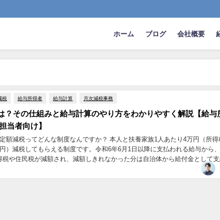
ホーム
ブログ
会社概要
減税
給与所得者
給与計算
月次減税事務
は？その仕組みと給与計算のやり方をわかりやすく解説【給与
算担当者向け】
る定額減税ってどんな制度なんですか？ 本人と扶養家族1人あたり4万円（所得
万円）減税してもらえる制度です。令和6年6月1日以降に支払われる給与から
得税や住民税が減額され、減額しきれなかった分は自治体から給付金として支
がややこしくて給与計算も大変になるので...