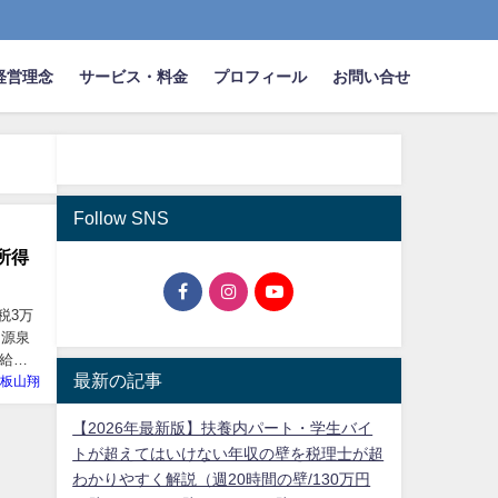
経営理念
サービス・料金
プロフィール
お問い合せ
Follow SNS
所得
税3万
、源泉
給さ
最新の記事
板山翔
【2026年最新版】扶養内パート・学生バイ
トが超えてはいけない年収の壁を税理士が超
わかりやすく解説（週20時間の壁/130万円