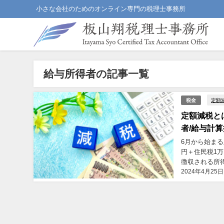
小さな会社のためのオンライン専門の税理士事務所
給与所得者の記事一覧
定額
税金
定額減税と
者/給与計
6月から始ま
円＋住民税1
徴収される所
2024年4月25日
れます。仕組み