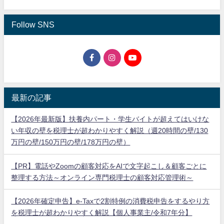
Follow SNS
最新の記事
【2026年最新版】扶養内パート・学生バイトが超えてはいけな
い年収の壁を税理士が超わかりやすく解説（週20時間の壁/130
万円の壁/150万円の壁/178万円の壁）
【PR】電話やZoomの顧客対応をAIで文字起こし＆顧客ごとに
整理する方法～オンライン専門税理士の顧客対応管理術～
【2026年確定申告】e-Taxで2割特例の消費税申告をするやり方
を税理士が超わかりやすく解説【個人事業主/令和7年分】