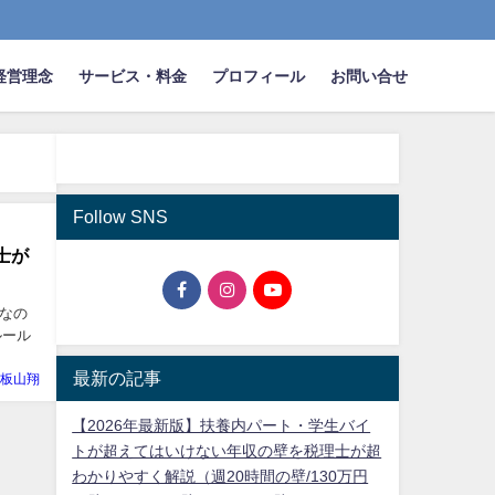
経営理念
サービス・料金
プロフィール
お問い合せ
Follow SNS
士が
なの
ルール
最新の記事
板山翔
【2026年最新版】扶養内パート・学生バイ
トが超えてはいけない年収の壁を税理士が超
わかりやすく解説（週20時間の壁/130万円