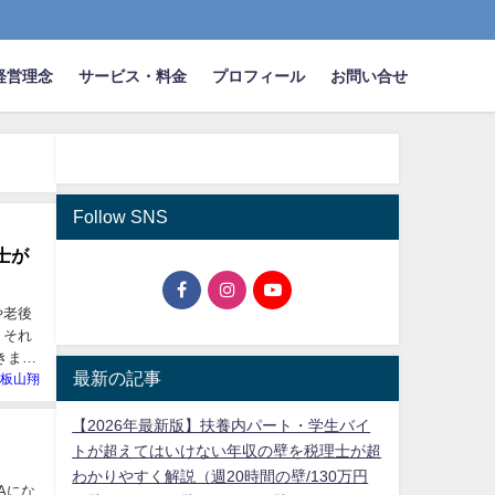
経営理念
サービス・料金
プロフィール
お問い合せ
Follow SNS
士が
や老後
 それ
きます
最新の記事
板山翔
【2026年最新版】扶養内パート・学生バイ
トが超えてはいけない年収の壁を税理士が超
わかりやすく解説（週20時間の壁/130万円
Aにな