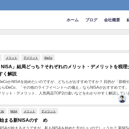
ホーム
ブログ
会社概要
メリット
デメリット
iDeCo
 vs NISA」結局どっち？それぞれのメリット・デメリットを税理
すく解説
DeCoかNISAを始めたいのですが、どちらがおすすめですか？ 目的が「節税
らiDeCo、「その他のライフイベントへの備え」ならNISAがおすすめです。
メリット・デメリット、人気商品TOP2の違いなどをわかりやすく解説してい
すめ
NISA
メリット
デメリット
ら始まる新NISAのすゝめ
新NISAが始まるそうですが、私もNISAを始めた方がいいのでしょうか？ 新NIS