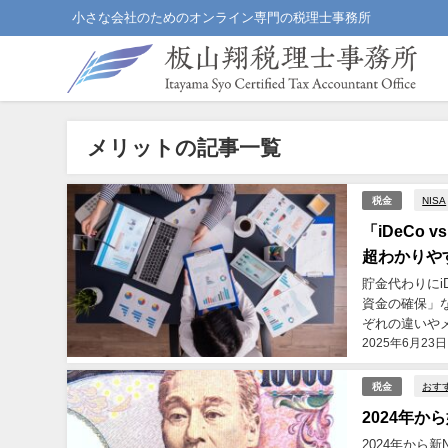
小さな会社のためのオンライン専門の税理士事務所
メリットの記事一覧
NISA
税金
「iDeCo
超わかりや
貯金代わりにi
資金の確保」な
ぞれの違いや
2025年6月23日
ね。...
おす
税金
2024年か
2024年から