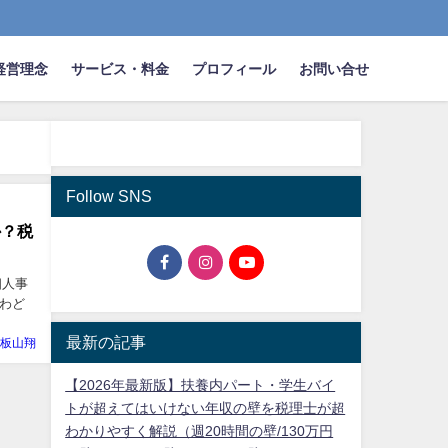
経営理念
サービス・料金
プロフィール
お問い合せ
Follow SNS
か？税
個人事
わど
最新の記事
板山翔
【2026年最新版】扶養内パート・学生バイ
トが超えてはいけない年収の壁を税理士が超
わかりやすく解説（週20時間の壁/130万円