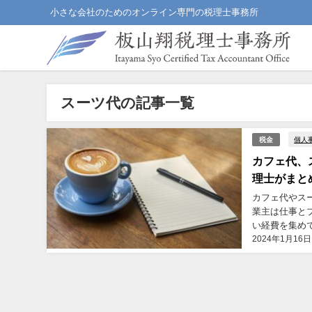
小さな会社のためのオンライン専門の税理士事務所
スーツ代の記事一覧
個人
税金
カフェ代、
理士がまと
カフェ代やス
業主は仕事と
い経費を集め
2024年1月16日