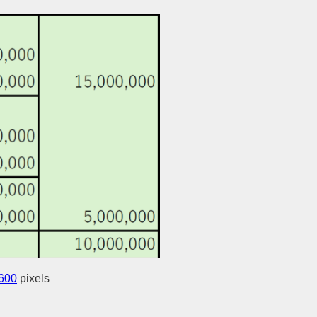
600
pixels