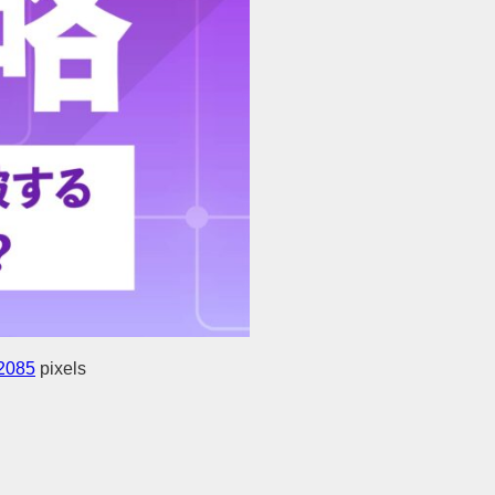
2085
pixels