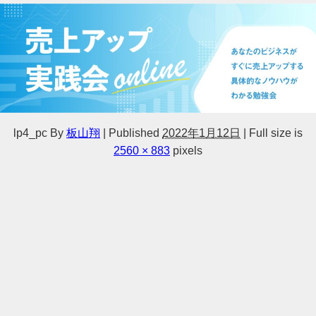
lp4_pc
By
板山翔
|
Published
2022年1月12日
|
Full size is
2560 × 883
pixels