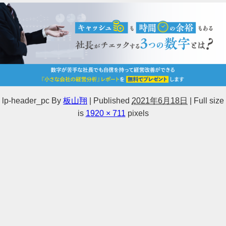
lp-header_pc
By
板山翔
|
Published
2021年6月18日
|
Full size
is
1920 × 711
pixels