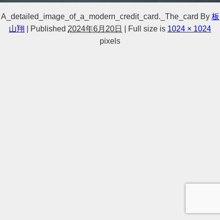
A_detailed_image_of_a_modern_credit_card._The_card
By
板
山翔
|
Published
2024年6月20日
|
Full size is
1024 × 1024
pixels