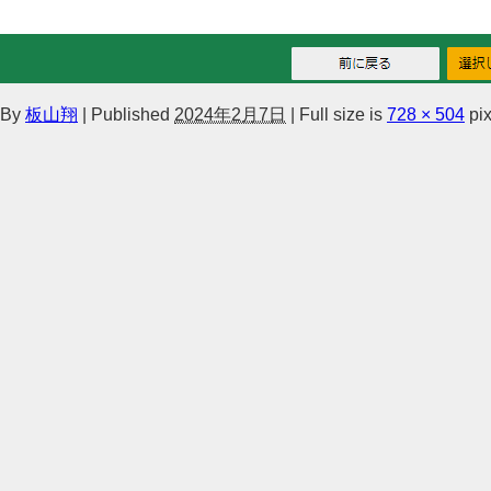
By
板山翔
|
Published
2024年2月7日
|
Full size is
728 × 504
pix