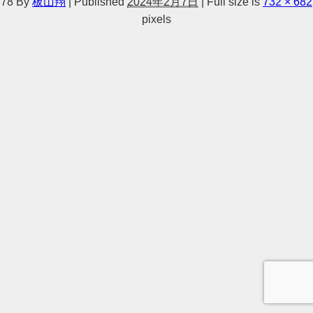
78
By
板山翔
|
Published
2024年2月7日
|
Full size is
732 × 682
pixels