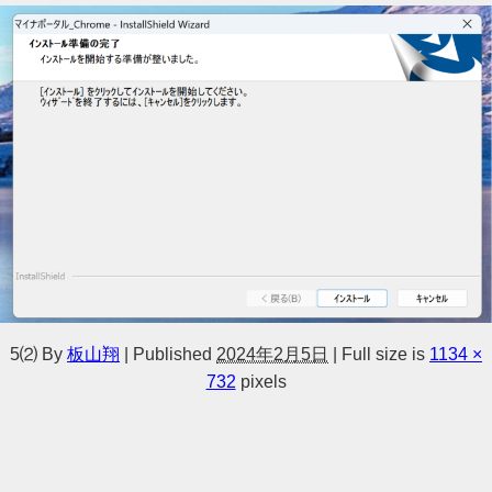
5⑵
By
板山翔
|
Published
2024年2月5日
|
Full size is
1134 ×
732
pixels