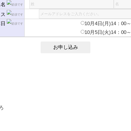
氏名
レス
講日
10月4日(月)14：00～
10月5日(火)14：00～
ろ
、