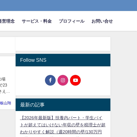
経営理念
サービス・料金
プロフィール
お問い合せ
Follow SNS
の場
23
さえな
板山翔
最新の記事
【2026年最新版】扶養内パート・学生バイ
トが超えてはいけない年収の壁を税理士が超
わかりやすく解説（週20時間の壁/130万円