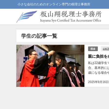
小さな会社のためのオンライン専門の税理士事務所
学生の記事一覧
130
税金
親に負担を
私は22歳学生
合、基本的には
歳になる場合
いと親の負担が
2025年9月16日